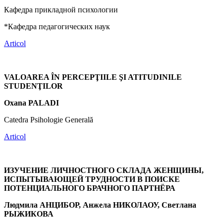
Кафедра прикладной психологии
*Кафедра педагогических наук
Articol
VALOAREA ÎN PERCEPŢIILE ŞI ATITUDINILE
STUDENŢILOR
Oxana PALADI
Catedra Psihologie Generală
Articol
ИЗУЧЕНИЕ ЛИЧНОСТНОГО СКЛАДА ЖЕНЩИНЫ,
ИСПЫТЫВАЮЩЕЙ ТРУДНОСТИ В ПОИСКЕ
ПОТЕНЦИАЛЬНОГО БРАЧНОГО ПАРТНЁРА
Людмила АНЦИБОР, Анжела НИКОЛАОУ, Светлана
РЫЖИКОВА