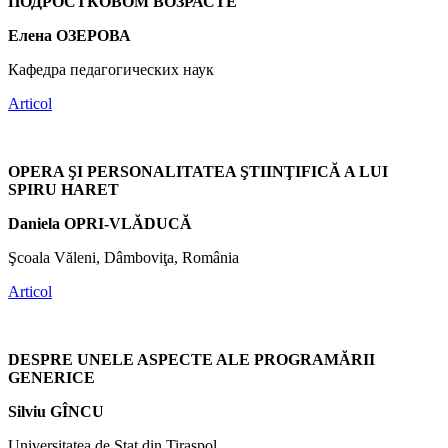
ПОДРОСТКОВОМ ВОЗРАСТЕ
Елена ОЗЕРОВА
Кафедра педагогических наук
Articol
OPERA ŞI PERSONALITATEA ŞTIINŢIFICĂ A LUI
SPIRU HARET
Daniela OPRI-VLĂDUCĂ
Şcoala Văleni, Dâmboviţa, România
Articol
DESPRE UNELE ASPECTE ALE PROGRAMĂRII
GENERICE
Silviu GÎNCU
Universitatea de Stat din Tiraspol