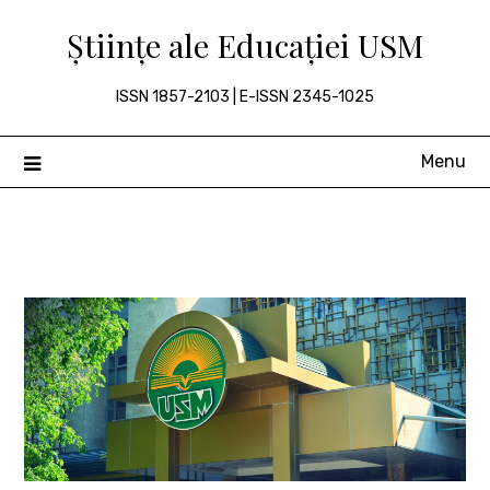
Skip
Științe ale Educației USM
to
content
ISSN 1857-2103 | E-ISSN 2345-1025
Menu