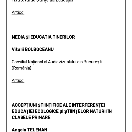
Institutul de Ştiinţe ale Educaţiei
Articol
MEDIA ŞI EDUCAŢIA TINERILOR
Vitalii BOLBOCEANU
Consiliul Naţional al Audiovizualului din Bucureşti
(România)
Articol
ACCEPŢIUNI ŞTIINŢIFICE ALE INTERFERENŢEI
EDUCAŢIEI ECOLOGICE ŞI ŞTIINŢELOR NATURII ÎN
CLASELE PRIMARE
Angela TELEMAN