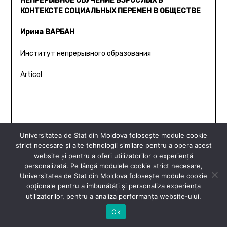
НЕПРЕРЫВНОЕ ОБУЧЕНИЕ ВЗРОСЛЫХ В
КОНТЕКСТЕ СОЦИАЛЬНЫХ ПЕРЕМЕН В ОБЩЕСТВЕ
Ирина ВАРБАН
Институт непрерывного образования
Articol
Universitatea de Stat din Moldova folosește module cookie
Articol
strict necesare și alte tehnologii similare pentru a opera acest
website și pentru a oferi utilizatorilor o experiență
personalizată. Pe lângă modulele cookie strict necesare,
Universitatea de Stat din Moldova folosește module cookie
opționale pentru a îmbunătăți și personaliza experiența
utilizatorilor, pentru a analiza performanța website-ului.
Ok