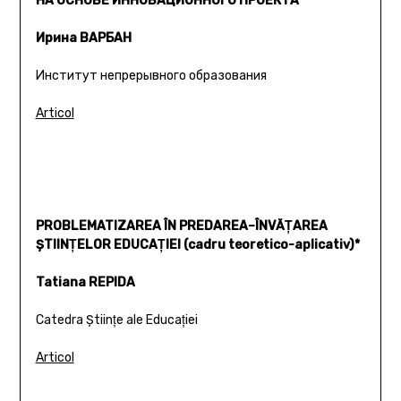
НА ОСНОВЕ ИННОВАЦИОННОГО ПРОЕКТА
Ирина ВАРБАН
Институт непрерывного образования
Articol
PROBLEMATIZAREA ÎN PREDAREA–ÎNVĂŢAREA
ŞTIINŢELOR EDUCAŢIEI (cadru teoretico-aplicativ)*
Tatiana REPIDA
Catedra Ştiinţe ale Educaţiei
Articol