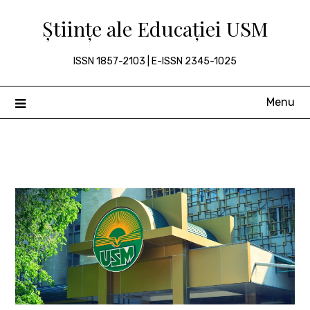
Skip
Științe ale Educației USM
to
content
ISSN 1857-2103 | E-ISSN 2345-1025
Menu