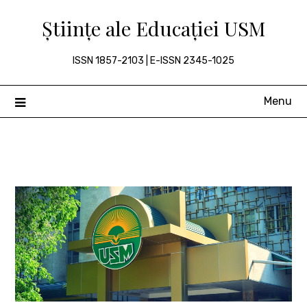
Skip
Științe ale Educației USM
to
content
ISSN 1857-2103 | E-ISSN 2345-1025
Menu