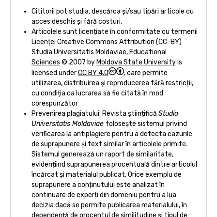
Cititorii pot studia, descărca și/sau tipări articole cu
acces deschis și fără costuri.
Articolele sunt licențiate în conformitate cu termenii
Licenței Creative Commons Attribution (CC-BY)
Studia Universitatis Moldaviae, Educational
Sciences
© 2007 by
Moldova State University
is
licensed under
CC BY 4.0
, care permite
utilizarea, distribuirea și reproducerea fără restricții,
cu condiția ca lucrarea să fie citată în mod
corespunzător
Prevenirea plagiatului: Revista științifică
Studia
Universitatis Moldaviae
folosește sistemul privind
verificarea la antiplagiere pentru a detecta cazurile
de suprapunere și text similar în articolele primite.
Sistemul generează un raport de similaritate,
evidențiind suprapunerea procentuală dintre articolul
încărcat și materialul publicat. Orice exemplu de
suprapunere a conținutului este analizat în
continuare de experți din domeniu pentru a lua
decizia dacă se permite publicarea materialului, în
dependență de procentul de similitudine și tipul de