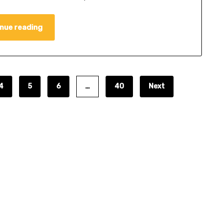
nue reading
4
5
6
…
40
Next