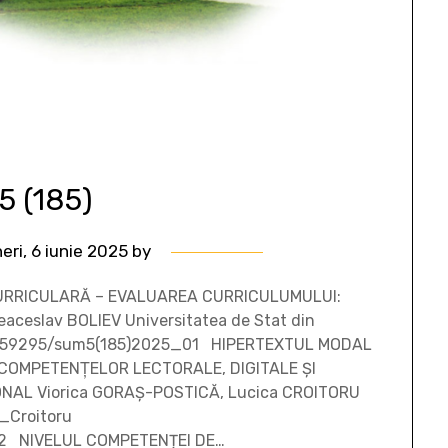
 5 (185)
neri, 6 iunie 2025
by
CURRICULARĂ – EVALUAREA CURRICULUMULUI:
ceslav BOLIEV Universitatea de Stat din
/10.59295/sum5(185)2025_01 HIPERTEXTUL MODAL
COMPETENŢELOR LECTORALE, DIGITALE ŞI
AL Viorica GORAŞ-POSTICĂ, Lucica CROITORU
_Croitoru
_02 NIVELUL COMPETENȚEI DE…