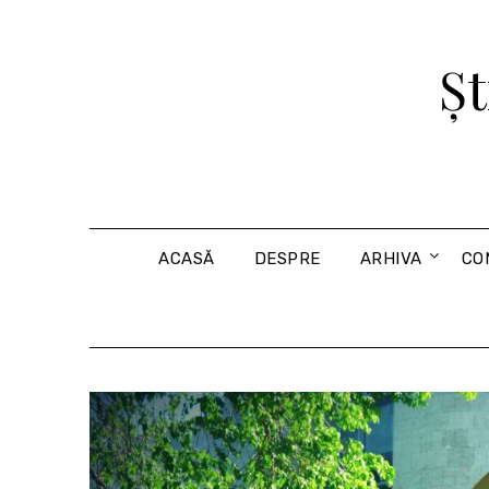
Skip
to
Șt
content
ACASĂ
DESPRE
ARHIVA
CO