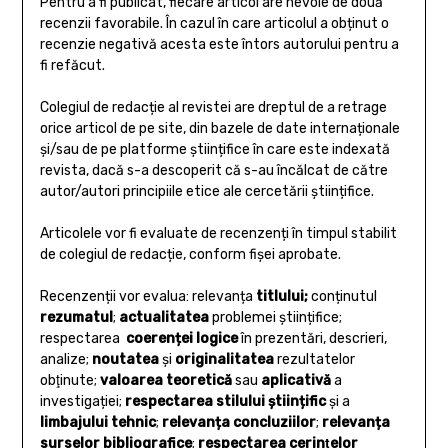
Pentru a fi publicat, fiecare articol are nevoie de două
recenzii favorabile. În cazul în care articolul a obținut o
recenzie negativă acesta este întors autorului pentru a
fi refăcut.
Colegiul de redacție al revistei are dreptul de a retrage
orice articol de pe site, din bazele de date internaționale
și/sau de pe platforme științifice în care este indexată
revista, dacă s-a descoperit că s-au încălcat de către
autor/autori principiile etice ale cercetării științifice.
Articolele vor fi evaluate de recenzenți în timpul stabilit
de colegiul de redacție, conform fișei aprobate.
Recenzenții vor evalua: relevanța
titlului;
conținutul
rezumatul
;
actualitatea
problemei științifice;
respectarea
coerenței logice
în prezentări, descrieri,
analize;
noutatea
și
originalitatea
rezultatelor
obţinute;
valoarea teoretică
sau
aplicativă
a
investigației;
respectarea stilului științific
și a
limbajului tehnic
;
relevanța concluziilor
;
relevanța
surselor bibliografice
;
r
espectarea cerinţelor